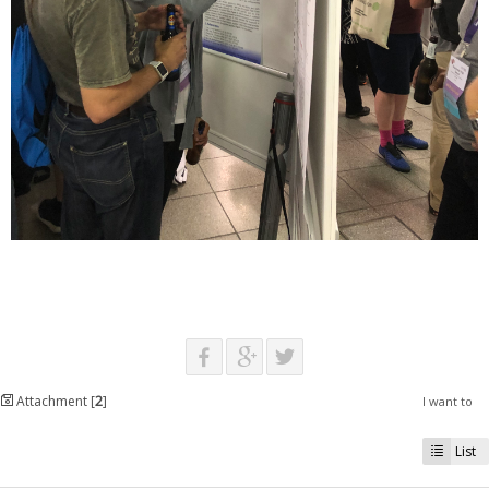
Attachment [
2
]
I want to
List