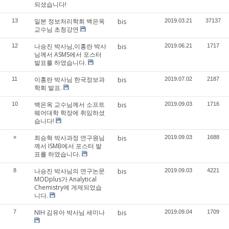
되셨습니다!
일본 정보처리학회 백은옥
13
bis
2019.03.21
37137
교수님 초청강연
나승진 박사님,이홍란 박사
12
bis
2019.06.21
1717
님께서 ASMS에서 포스터
발표를 하였습니다.
이홍란 박사님 한국정보과
11
bis
2019.07.02
2187
학회 발표.
백은옥 교수님께서 소프트
10
bis
2019.09.03
1716
웨어대학 학장에 취임하셨
습니다!
최승혁 박사과정 연구원님
»
bis
2019.09.03
1688
께서 ISMB에서 포스터 발
표를 하였습니다.
나승진 박사님의 연구논문
8
bis
2019.09.03
4221
MODplus가 Analytical
Chemistry에 게제되었습
니다.
NIH 김유아 박사님 세미나
7
bis
2019.09.04
1709