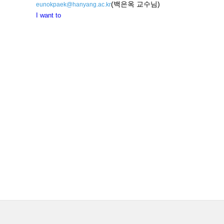
(백은옥 교수님)
eunokpaek@hanyang.ac.kr
I want to