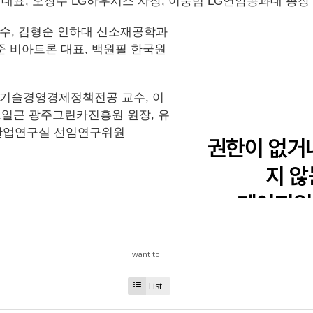
 대표, 오장수 LG하우시스 사장, 이웅범 LG연암공과대 총장
수, 김형순 인하대 신소재공학과
준 비아트론 대표, 백원필 한국원
기술경영경제정책전공 교수, 이
오일근 광주그린카진흥원 원장, 유
력산업연구실 선임연구위원
I want to
List