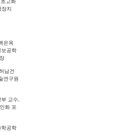
드 초고화
장장치
 백은옥
정보공학
사장
 허남건
기술연구원
부 교수,
인화 포
화학공학