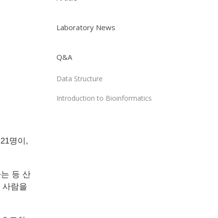
Laboratory News
Q&A
Data Structure
Introduction to Bioinformatics
21명이,
는 등 산
낸 사람을