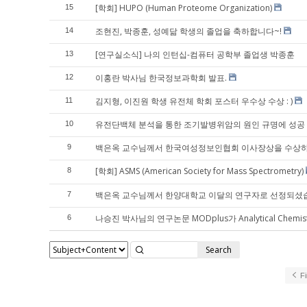
[학회] HUPO (Human Proteome Organization)
15
조현진, 박종훈, 성예닮 학생의 졸업을 축하합니다~!
14
[연구실소식] 나의 인턴십-컴퓨터 공학부 졸업생 박종훈
13
이홍란 박사님 한국정보과학회 발표.
12
김지형, 이진원 학생 유전체 학회 포스터 우수상 수상 : )
11
유전단백체 분석을 통한 조기발병위암의 원인 규명에 성공
10
백은옥 교수님께서 한국여성정보인협회 이사장상을 수상
9
[학회] ASMS (American Society for Mass Spectrometry)
8
백은옥 교수님께서 한양대학교 이달의 연구자로 선정되셨
7
나승진 박사님의 연구논문 MODplus가 Analytical Chem
6
Search
Fi