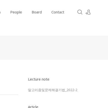
h
People
Board
Contact
Sign In
Sign Up
Lecture note
알고리즘및문제해결기법_2022-2
Article