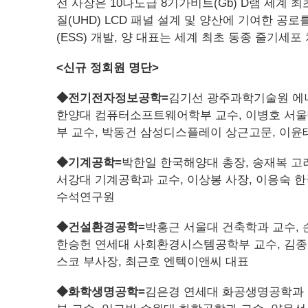
전 사장은 10나노급 8기가비트(Gb) D램 세계
질(UHD) LCD 패널 설계 및 양산에 기여한 
(ESS) 개발, 양 대표는 세계 최초 동종 줄기세
<신규 정회원 명단>
◆전기전자정보공학=
김기선 광주과학기술원 에너
한양대 컴퓨터소프트웨어학부 교수, 이병호 서울
부 교수, 박동건 삼성디스플레이 상근고문, 이윤태
◆기계공학=
박한일 한국해양대 총장, 송재복 고
서강대 기계공학과 교수, 이상봉 사장, 이응숙
수석연구원
◆건설환경공학=
박홍근 서울대 건축학과 교수, 
한승헌 연세대 사회환경시스템공학부 교수, 김종
스코 부사장, 최근호 엔텍이앤씨 대표
◆화학생명공학=
김은경 연세대 화공생명공학과 