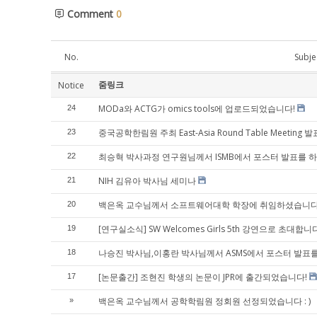
Comment
0
No.
Subje
줌링크
Notice
MODa와 ACTG가 omics tools에 업로드되었습니다!
24
중국공학한림원 주최 East-Asia Round Table Meeting 발
23
최승혁 박사과정 연구원님께서 ISMB에서 포스터 발표를 
22
NIH 김유아 박사님 세미나
21
백은옥 교수님께서 소프트웨어대학 학장에 취임하셨습니다
20
[연구실소식] SW Welcomes Girls 5th 강연으로 초대합니
19
나승진 박사님,이홍란 박사님께서 ASMS에서 포스터 발표
18
[논문출간] 조현진 학생의 논문이 JPR에 출간되었습니다!
17
백은옥 교수님께서 공학학림원 정회원 선정되었습니다 : )
»