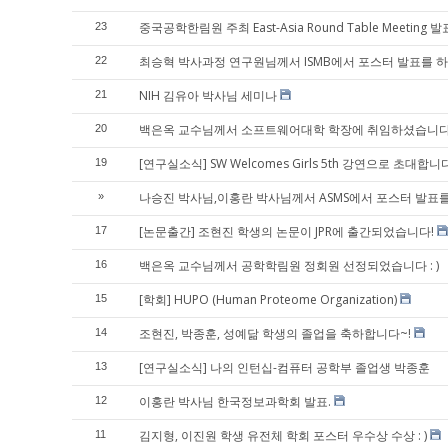
중국공학한림원 주최 East-Asia Round Table Meeting 발
23
최승혁 박사과정 연구원님께서 ISMB에서 포스터 발표를 
22
NIH 김유아 박사님 세미나
21
백은옥 교수님께서 소프트웨어대학 학장에 취임하셨습니다
20
[연구실소식] SW Welcomes Girls 5th 강연으로 초대합니
19
나승진 박사님,이홍란 박사님께서 ASMS에서 포스터 발표
»
[논문출간] 조현진 학생의 논문이 JPR에 출간되었습니다!
17
백은옥 교수님께서 공학학림원 정회원 선정되었습니다 : )
16
[학회] HUPO (Human Proteome Organization)
15
조현진, 박종훈, 성예닮 학생의 졸업을 축하합니다~!
14
[연구실소식] 나의 인턴십-컴퓨터 공학부 졸업생 박종훈
13
이홍란 박사님 한국정보과학회 발표.
12
김지형, 이진원 학생 유전체 학회 포스터 우수상 수상 : )
11