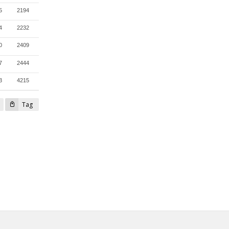
5
2194
4
2232
0
2409
7
2444
3
4215
Tag