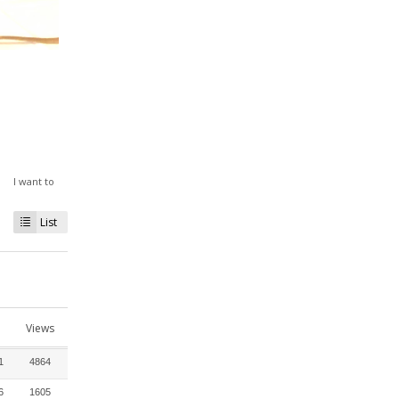
I want to
List
Views
1
4864
6
1605