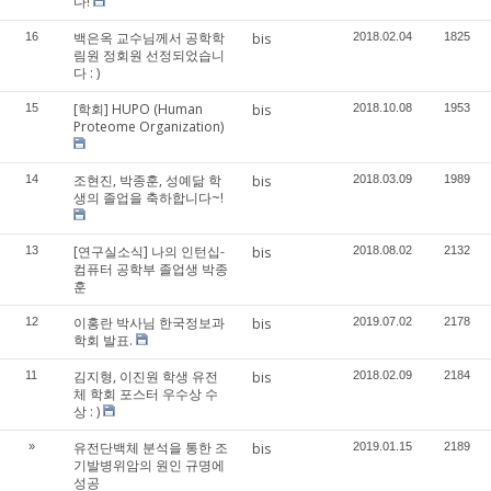
다!
백은옥 교수님께서 공학학
16
bis
2018.02.04
1825
림원 정회원 선정되었습니
다 : )
[학회] HUPO (Human
15
bis
2018.10.08
1953
Proteome Organization)
조현진, 박종훈, 성예닮 학
14
bis
2018.03.09
1989
생의 졸업을 축하합니다~!
[연구실소식] 나의 인턴십-
13
bis
2018.08.02
2132
컴퓨터 공학부 졸업생 박종
훈
이홍란 박사님 한국정보과
12
bis
2019.07.02
2178
학회 발표.
김지형, 이진원 학생 유전
11
bis
2018.02.09
2184
체 학회 포스터 우수상 수
상 : )
유전단백체 분석을 통한 조
»
bis
2019.01.15
2189
기발병위암의 원인 규명에
성공