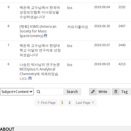
백은옥 교수님께서 한국여
9
bis
2019.09.04
2232
성정보인협회 이사장상을
수상하셨습니다!
[학회] ASMS (American
8
커피가좋아요
2018.06.30
2407
Society for Mass
Spectrometry)
백은옥 교수님께서 한양대
7
bis
2019.03.07
2440
학교 이달의 연구자로 선정
되셨습니다!
나승진 박사님의 연구논문
6
bis
2019.09.03
4213
MODplus가 Analytical
Chemistry에 게제되었습
니다.
Search
Write
Tag
1
First Page
2
Last Page
ABOUT