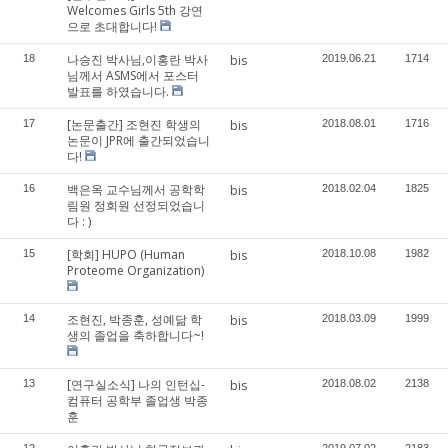
Welcomes Girls 5th 강연
으로 초대합니다!
나승진 박사님,이홍란 박사
18
bis
2019.06.21
1714
님께서 ASMS에서 포스터
발표를 하였습니다.
[논문출간] 조현진 학생의
17
bis
2018.08.01
1716
논문이 JPR에 출간되었습니
다!
백은옥 교수님께서 공학학
16
bis
2018.02.04
1825
림원 정회원 선정되었습니
다 : )
[학회] HUPO (Human
15
bis
2018.10.08
1982
Proteome Organization)
조현진, 박종훈, 성예닮 학
14
bis
2018.03.09
1999
생의 졸업을 축하합니다~!
[연구실소식] 나의 인턴십-
13
bis
2018.08.02
2138
컴퓨터 공학부 졸업생 박종
훈
12
2019.07.02
2183