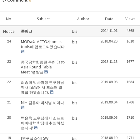
No.
Subject
Author
Date
Views
줌링크
Notice
bis
2024.11.01
4868
MODa와 ACTG가 omics
24
bis
2018.04.26
1610
tools에 업로드되었습니다!
중국공학한림원 주최 East-
23
bis
2018.11.13
1677
Asia Round Table
Meeting 발표
최승혁 박사과정 연구원님
22
bis
2019.09.03
1684
께서 ISMB에서 포스터 발
표를 하였습니다.
NIH 김유아 박사님 세미나
21
bis
2019.09.04
1706
백은옥 교수님께서 소프트
20
bis
2019.09.03
1710
웨어대학 학장에 취임하셨
습니다!
[연구실소식] SW
19
bis
2018.08.10
1711