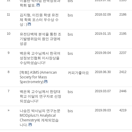
이홍란 박사님 한국정보과
bis
학회 발표.
김지형, 이진원 학생 유전
11
bis
2018.02.09
2186
체 학회 포스터 우수상 수
상 : )
유전단백체 분석을 통한 조
10
bis
2019.01.15
2195
기발병위암의 원인 규명에
성공
백은옥 교수님께서 한국여
9
bis
2019.09.04
2237
성정보인협회 이사장상을
수상하셨습니다!
[학회] ASMS (American
8
커피가좋아요
2018.06.30
2412
Society for Mass
Spectrometry)
백은옥 교수님께서 한양대
7
bis
2019.03.07
2446
학교 이달의 연구자로 선정
되셨습니다!
나승진 박사님의 연구논문
»
bis
2019.09.03
4219
MODplus가 Analytical
Chemistry에 게제되었습
니다.