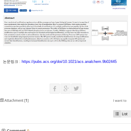
논문링크 :
https://pubs.acs.org/doi/10.1021/acs.analchem.9b02445
Attachment [
1
]
I want to
List
Comment
0