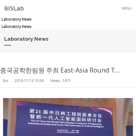
Skip to menu
MENU
줌링크
Laboratory News
[학회] 70th ASMS Conference
Laboratory News
Laboratory News
중국공학한림원 주최 East-Asia Round Table Meeting 발표
bis
2018.11.13 15:56
Views : 1671