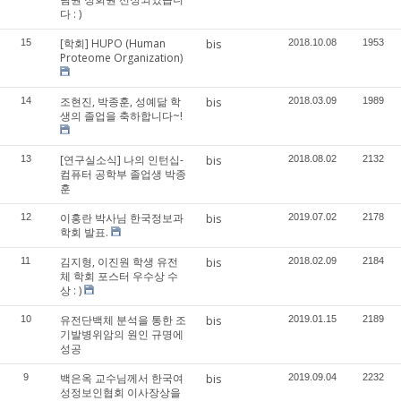
다 : )
[학회] HUPO (Human
15
bis
2018.10.08
1953
Proteome Organization)
조현진, 박종훈, 성예닮 학
14
bis
2018.03.09
1989
생의 졸업을 축하합니다~!
[연구실소식] 나의 인턴십-
13
bis
2018.08.02
2132
컴퓨터 공학부 졸업생 박종
훈
이홍란 박사님 한국정보과
12
bis
2019.07.02
2178
학회 발표.
김지형, 이진원 학생 유전
11
bis
2018.02.09
2184
체 학회 포스터 우수상 수
상 : )
유전단백체 분석을 통한 조
10
bis
2019.01.15
2189
기발병위암의 원인 규명에
성공
백은옥 교수님께서 한국여
9
bis
2019.09.04
2232
성정보인협회 이사장상을