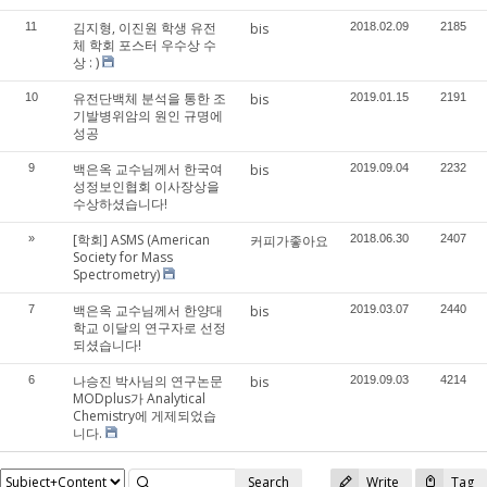
김지형, 이진원 학생 유전
11
bis
2018.02.09
2185
체 학회 포스터 우수상 수
상 : )
유전단백체 분석을 통한 조
10
bis
2019.01.15
2191
기발병위암의 원인 규명에
성공
백은옥 교수님께서 한국여
9
bis
2019.09.04
2232
성정보인협회 이사장상을
수상하셨습니다!
[학회] ASMS (American
»
커피가좋아요
2018.06.30
2407
Society for Mass
Spectrometry)
백은옥 교수님께서 한양대
7
bis
2019.03.07
2440
학교 이달의 연구자로 선정
되셨습니다!
나승진 박사님의 연구논문
6
bis
2019.09.03
4214
MODplus가 Analytical
Chemistry에 게제되었습
니다.
Search
Write
Tag