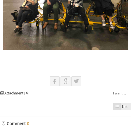
Attachment [
4
]
I want to
List
Comment
0