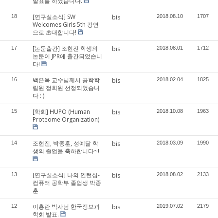
발표를 하였습니다.
[연구실소식] SW
18
bis
2018.08.10
1707
Welcomes Girls 5th 강연
으로 초대합니다!
[논문출간] 조현진 학생의
17
bis
2018.08.01
1712
논문이 JPR에 출간되었습니
다!
백은옥 교수님께서 공학학
16
bis
2018.02.04
1825
림원 정회원 선정되었습니
다 : )
[학회] HUPO (Human
15
bis
2018.10.08
1963
Proteome Organization)
조현진, 박종훈, 성예닮 학
14
bis
2018.03.09
1990
생의 졸업을 축하합니다~!
[연구실소식] 나의 인턴십-
13
bis
2018.08.02
2133
컴퓨터 공학부 졸업생 박종
훈
이홍란 박사님 한국정보과
12
bis
2019.07.02
2179
학회 발표.