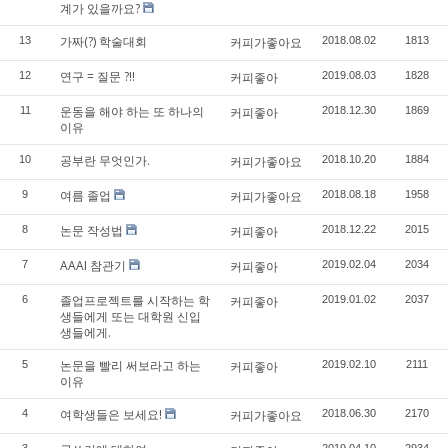
계가 있을까요?
가짜(?) 학술대회
13
커피가좋아요
2018.08.02
1813
연구 = 질문 ?!!
12
커피좋아
2019.08.03
1828
운동을 해야 하는 또 하나의
11
커피좋아
2018.12.30
1869
이유
공부란 무엇인가.
10
커피가좋아요
2018.10.20
1884
여름 졸업
9
커피가좋아요
2018.08.18
1958
논문 작성법
8
커피좋아
2018.12.22
2015
AAAI 참관기
7
커피좋아
2019.02.04
2034
졸업프로젝트를 시작하는 학
6
커피좋아
2019.01.02
2037
생들에게 또는 대학원 신입
생들에게.
논문을 빨리 써보라고 하는
5
커피좋아
2019.02.10
2111
이유
여학생들은 보세요!
4
커피가좋아요
2018.06.30
2170