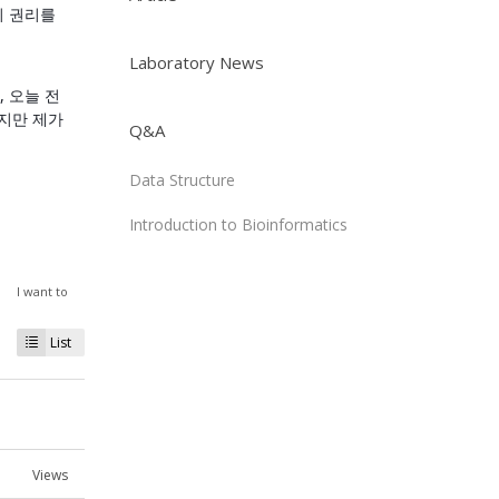
의 권리를
Laboratory News
 오늘 전
지만 제가
Q&A
Data Structure
Introduction to Bioinformatics
I want to
List
Views