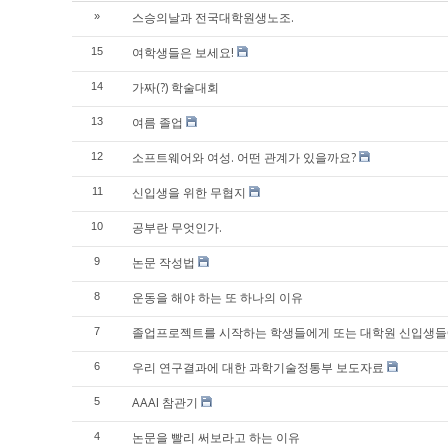
스승의날과 전국대학원생노조.
»
여학생들은 보세요!
15
가짜(?) 학술대회
14
여름 졸업
13
소프트웨어와 여성. 어떤 관계가 있을까요?
12
신입생을 위한 무협지
11
공부란 무엇인가.
10
논문 작성법
9
운동을 해야 하는 또 하나의 이유
8
졸업프로젝트를 시작하는 학생들에게 또는 대학원 신입생들
7
우리 연구결과에 대한 과학기술정통부 보도자료
6
AAAI 참관기
5
논문을 빨리 써보라고 하는 이유
4