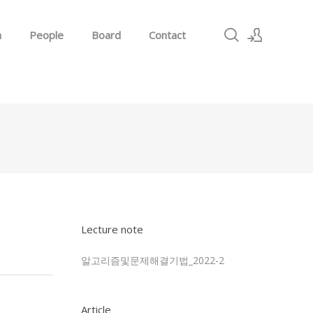
h
People
Board
Contact
Sign In
Sign Up
Lecture note
알고리즘및문제해결기법_2022-2
Article