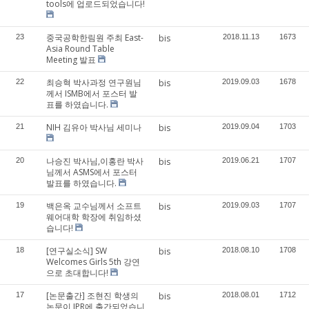
tools에 업로드되었습니다!
중국공학한림원 주최 East-
23
bis
2018.11.13
1673
Asia Round Table
Meeting 발표
최승혁 박사과정 연구원님
22
bis
2019.09.03
1678
께서 ISMB에서 포스터 발
표를 하였습니다.
NIH 김유아 박사님 세미나
21
bis
2019.09.04
1703
나승진 박사님,이홍란 박사
20
bis
2019.06.21
1707
님께서 ASMS에서 포스터
발표를 하였습니다.
백은옥 교수님께서 소프트
19
bis
2019.09.03
1707
웨어대학 학장에 취임하셨
습니다!
[연구실소식] SW
18
bis
2018.08.10
1708
Welcomes Girls 5th 강연
으로 초대합니다!
[논문출간] 조현진 학생의
17
bis
2018.08.01
1712
논문이 JPR에 출간되었습니