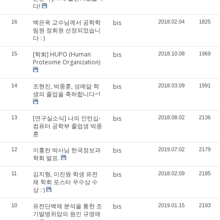
다!
백은옥 교수님께서 공학학
16
bis
2018.02.04
1825
림원 정회원 선정되었습니
다 : )
[학회] HUPO (Human
15
bis
2018.10.08
1969
Proteome Organization)
조현진, 박종훈, 성예닮 학
14
bis
2018.03.09
1991
생의 졸업을 축하합니다~!
[연구실소식] 나의 인턴십-
13
bis
2018.08.02
2136
컴퓨터 공학부 졸업생 박종
훈
이홍란 박사님 한국정보과
12
bis
2019.07.02
2179
학회 발표.
김지형, 이진원 학생 유전
11
bis
2018.02.09
2185
체 학회 포스터 우수상 수
상 : )
유전단백체 분석을 통한 조
10
bis
2019.01.15
2193
기발병위암의 원인 규명에