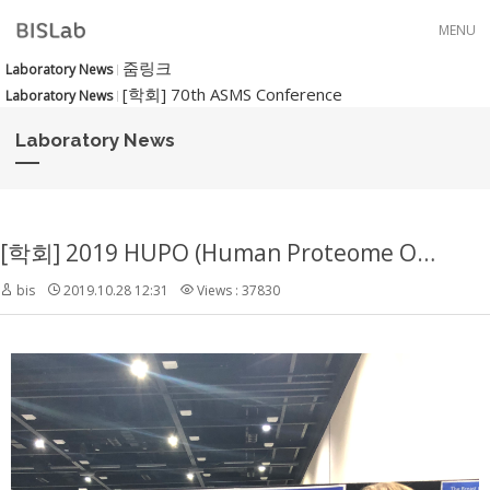
Skip to menu
MENU
줌링크
Laboratory News
[학회] 70th ASMS Conference
Laboratory News
Laboratory News
[학회] 2019 HUPO (Human Proteome Organization)
bis
2019.10.28 12:31
Views : 37830