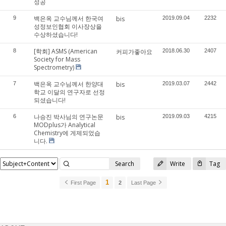
성공
백은옥 교수님께서 한국여
9
bis
2019.09.04
2232
성정보인협회 이사장상을
수상하셨습니다!
[학회] ASMS (American
8
커피가좋아요
2018.06.30
2407
Society for Mass
Spectrometry)
백은옥 교수님께서 한양대
7
bis
2019.03.07
2442
학교 이달의 연구자로 선정
되셨습니다!
나승진 박사님의 연구논문
6
bis
2019.09.03
4215
MODplus가 Analytical
Chemistry에 게제되었습
니다.
Search
Write
Tag
1
First Page
2
Last Page