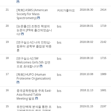
[학회] ASMS (American
21
커피가좋아요
2018.06.30
2414
Society for Mass
Spectrometry)
[논문출간] 조현진 학생의
20
bis
2018.08.01
1719
논문이 JPR에 출간되었습니
다!
[연구실소식] 나의 인턴십-
19
bis
2018.08.02
2142
컴퓨터 공학부 졸업생 박종
훈
[연구실소식] SW
18
bis
2018.08.10
1715
Welcomes Girls 5th 강연
으로 초대합니다!
[학회] HUPO (Human
17
bis
2018.10.08
1989
Proteome Organization)
중국공학한림원 주최 East-
16
bis
2018.11.13
1681
Asia Round Table
Meeting 발표
유전단백체 분석을 통한 조
15
bis
2019.01.15
2197
기발병위암의 원인 규명에