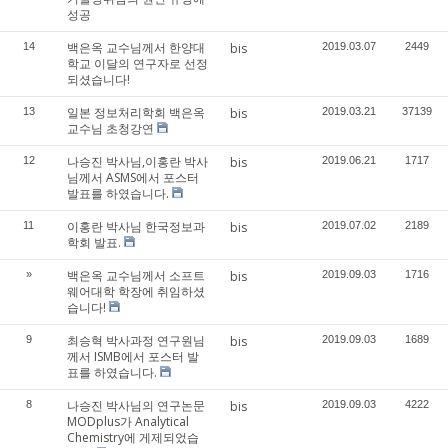
성공
백은옥 교수님께서 한양대
14
bis
2019.03.07
2449
학교 이달의 연구자로 선정
되셨습니다!
일본 정보처리학회 백은옥
13
bis
2019.03.21
37139
교수님 초청강연
나승진 박사님,이홍란 박사
12
bis
2019.06.21
1717
님께서 ASMS에서 포스터
발표를 하였습니다.
이홍란 박사님 한국정보과
11
bis
2019.07.02
2189
학회 발표.
백은옥 교수님께서 소프트
»
bis
2019.09.03
1716
웨어대학 학장에 취임하셨
습니다!
최승혁 박사과정 연구원님
9
bis
2019.09.03
1689
께서 ISMB에서 포스터 발
표를 하였습니다.
나승진 박사님의 연구논문
8
bis
2019.09.03
4222
MODplus가 Analytical
Chemistry에 게제되었습