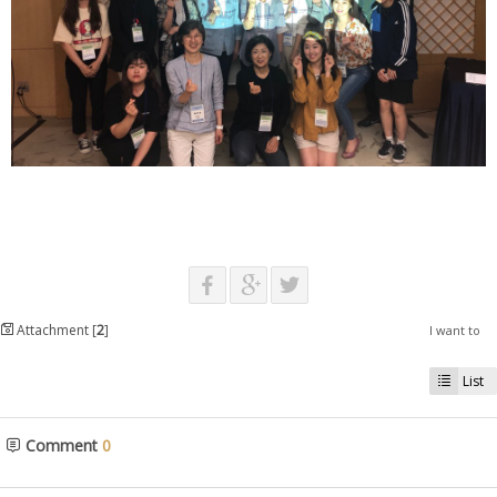
Attachment [
2
]
I want to
List
Comment
0