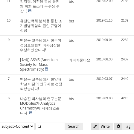
김지형, 이진원 학생 유전
11
bis
2018.02.09
2185
체 학회 포스터 우수상 수
상 : )
유전단백체 분석을 통한 조
10
bis
2019.01.15
2189
기발병위암의 원인 규명에
성공
백은옥 교수님께서 한국여
9
bis
2019.09.04
2232
성정보인협회 이사장상을
수상하셨습니다!
[학회] ASMS (American
8
커피가좋아요
2018.06.30
2407
Society for Mass
Spectrometry)
백은옥 교수님께서 한양대
7
bis
2019.03.07
2440
학교 이달의 연구자로 선정
되셨습니다!
나승진 박사님의 연구논문
6
bis
2019.09.03
4213
MODplus가 Analytical
Chemistry에 게제되었습
니다.
Search
Write
Tag