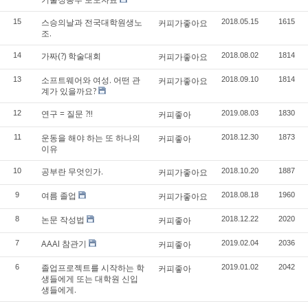
스승의날과 전국대학원생노
15
커피가좋아요
2018.05.15
1615
조.
가짜(?) 학술대회
14
커피가좋아요
2018.08.02
1814
소프트웨어와 여성. 어떤 관
13
커피가좋아요
2018.09.10
1814
계가 있을까요?
연구 = 질문 ?!!
12
커피좋아
2019.08.03
1830
운동을 해야 하는 또 하나의
11
커피좋아
2018.12.30
1873
이유
공부란 무엇인가.
10
커피가좋아요
2018.10.20
1887
여름 졸업
9
커피가좋아요
2018.08.18
1960
논문 작성법
8
커피좋아
2018.12.22
2020
AAAI 참관기
7
커피좋아
2019.02.04
2036
졸업프로젝트를 시작하는 학
6
커피좋아
2019.01.02
2042
생들에게 또는 대학원 신입
생들에게.