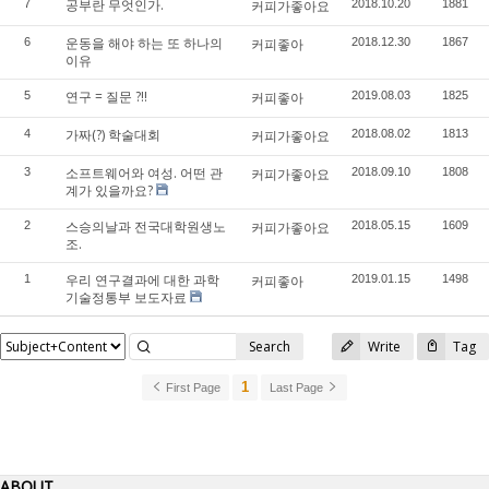
공부란 무엇인가.
7
커피가좋아요
2018.10.20
1881
운동을 해야 하는 또 하나의
6
커피좋아
2018.12.30
1867
이유
연구 = 질문 ?!!
5
커피좋아
2019.08.03
1825
가짜(?) 학술대회
4
커피가좋아요
2018.08.02
1813
소프트웨어와 여성. 어떤 관
3
커피가좋아요
2018.09.10
1808
계가 있을까요?
스승의날과 전국대학원생노
2
커피가좋아요
2018.05.15
1609
조.
우리 연구결과에 대한 과학
1
커피좋아
2019.01.15
1498
기술정통부 보도자료
Search
Write
Tag
1
First Page
Last Page
ABOUT