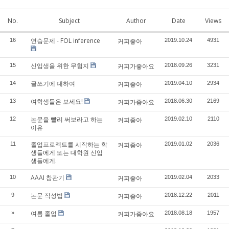
No.
Subject
Author
Date
Views
연습문제 - FOL inference
16
커피좋아
2019.10.24
4931
신입생을 위한 무협지
15
커피가좋아요
2018.09.26
3231
글쓰기에 대하여
14
커피좋아
2019.04.10
2934
여학생들은 보세요!
13
커피가좋아요
2018.06.30
2169
논문을 빨리 써보라고 하는
12
커피좋아
2019.02.10
2110
이유
졸업프로젝트를 시작하는 학
11
커피좋아
2019.01.02
2036
생들에게 또는 대학원 신입
생들에게.
AAAI 참관기
10
커피좋아
2019.02.04
2033
논문 작성법
9
커피좋아
2018.12.22
2011
여름 졸업
»
커피가좋아요
2018.08.18
1957