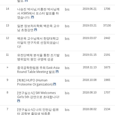
발표.
나승진 박사님,이홍란 박사님께
14
bis
2019.06.21
1706
서 ASMS에서 포스터 발표를 하
였습니다.
일본 정보처리학회 백은옥 교수
13
bis
2019.03.21
37130
님 초청강연
백은옥 교수님께서 한양대학교
12
bis
2019.03.07
2442
이달의 연구자로 선정되셨습니
다!
유전단백체 분석을 통한 조기발
11
bis
2019.01.15
2191
병위암의 원인 규명에 성공
중국공학한림원 주최 East-Asia
»
bis
2018.11.13
1673
Round Table Meeting 발표
[학회] HUPO (Human
9
bis
2018.10.08
1965
Proteome Organization)
[연구실소식] SW Welcomes
8
bis
2018.08.10
1707
Girls 5th 강연으로 초대합니다!
[연구실소식] 나의 인턴십-컴퓨
7
bis
2018.08.02
2134
터 공학부 졸업생 박종훈