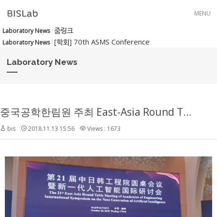
Skip to menu
MENU
줌링크
Laboratory News
[학회] 70th ASMS Conference
Laboratory News
Laboratory News
중국공학한림원 주최 East-Asia Round Table Meeting 발표
bis
2018.11.13 15:56
Views : 1673