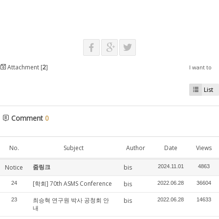
Attachment [
2
]
I want to
List
Comment
0
No.
Subject
Author
Date
Views
줌링크
Notice
bis
2024.11.01
4863
[학회] 70th ASMS Conference
24
bis
2022.06.28
36604
최승혁 연구원 박사 공청회 안
23
bis
2022.06.28
14633
내