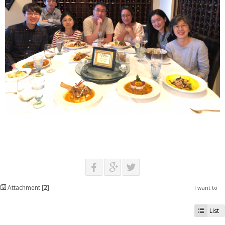
Attachment [
2
]
I want to
List