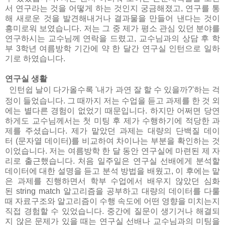
서 연구라는 것을 어떻게 하는 것인지 궁금해졌고
,
연구를 통
해 새로운 것을 발견해내거나 결과물을 만들어 낸다는 것이
흥미로워 보였습니다
.
저는 그 중 제가 평소 관심 있던 분야를
연구하시는 교수님께 연락을 드렸고
,
교수님과의 상담 후 학
부
3
학년 여름방학 기간에 약 한 달간 연구실 인턴으로 일하
기로 하였습니다
.
연구실 생활
인턴쉽 날이 다가올수록
'
내가 과연 잘 할 수 있을까
?'
하는 걱
정이 들었습니다
.
그 때까지 저는 수업을 듣고 과제를 한 것 외
에는 별다른 경험이 없었기 때문입니다
.
하지만 어쩌면 당연
하게도 교수님께서는 첫 미팅 후 제가 수행하기에 적당한 과
제를 주셨습니다
.
제가 맡았던 과제는 대량의 단백질 데이
터
(
문자열 데이터
)
를 비교하여 차이나는 부분을 확인하는 것
이었습니다
.
저는 여름방학 한 달 동안 연구실에 마련된 제 자
리로 출근했습니다
.
처음 일주일은 연구실 선배에게 분석할
데이터에 대한 설명을 듣고 분석 방법을 배웠고
,
이 후에는 맡
은 과제를 진행하면서 학부 수업에서 배우지 않았던 심화
된
string match
알고리즘을 공부하고 대량의 데이터를 다룰
때 자료구조와 알고리즘이 수행 속도에 어떤 영향을 미치는지
직접 경험할 수 있었습니다
.
중간에 질문이 생기거나 해결되
지 않은 문제가 있을 때는 연구실 선배나 교수님과의 미팅을