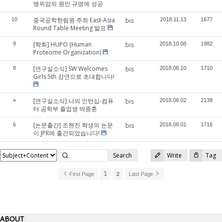
병위암의 원인 규명에 성공
중국공학한림원 주최 East-Asia
10
bis
2018.11.13
1677
Round Table Meeting 발표
[학회] HUPO (Human
9
bis
2018.10.08
1982
Proteome Organization)
[연구실소식] SW Welcomes
8
bis
2018.08.10
1710
Girls 5th 강연으로 초대합니다!
[연구실소식] 나의 인턴십-컴퓨
»
bis
2018.08.02
2138
터 공학부 졸업생 박종훈
[논문출간] 조현진 학생의 논문
6
bis
2018.08.01
1716
이 JPR에 출간되었습니다!
Search
Write
Tag
1
First Page
2
Last Page
ABOUT