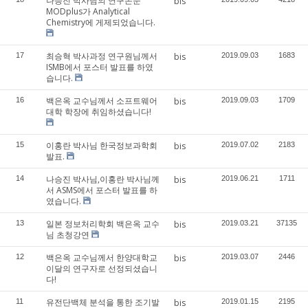
나승진 박사님의 연구논문
bis
MODplus가 Analytical
Chemistry에 게제되었습니다.
최승혁 박사과정 연구원님께서
17
bis
2019.09.03
1683
ISMB에서 포스터 발표를 하였
습니다.
백은옥 교수님께서 소프트웨어
16
bis
2019.09.03
1709
대학 학장에 취임하셨습니다!
이홍란 박사님 한국정보과학회
15
bis
2019.07.02
2183
발표.
나승진 박사님,이홍란 박사님께
14
bis
2019.06.21
1711
서 ASMS에서 포스터 발표를 하
였습니다.
일본 정보처리학회 백은옥 교수
13
bis
2019.03.21
37135
님 초청강연
백은옥 교수님께서 한양대학교
12
bis
2019.03.07
2446
이달의 연구자로 선정되셨습니
다!
유전단백체 분석을 통한 조기발
11
bis
2019.01.15
2195