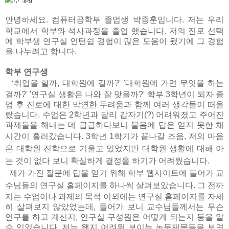
안녕하세요
.
컴퓨터공학부 졸업생 박종훈입니다
.
저는 우리
학교에서 학부와 석사과정을 졸업 했습니다
.
저의 진로 선택
에 학부생 연구실 인턴쉽 경험이 많은 도움이 됐기에 그 경험
을 나누려고 합니다
.
학부 연구생
‘
취업을 할까
,
대학원에 갈까
?' '
대학원에 가면 무엇을 하는
걸까
?' '
연구실 생활은 나와 잘 맞을까
?'
학부
3
학년이 되자 졸
업 후 진로에 대한 막연한 두려움과 함께 여러 생각들이 떠올
랐습니다
.
수업은
2
학년과 달리 갑자기
(?)
어려워졌고 주어진
과제들을 해내는 데 급급하다보니 물음에 답은 얻지 못한 채
시간이 흘러갔습니다
. 3
학년
1
학기가 끝나갈 즈음
,
저의 마음
은 대학원 진학으로 기울고 있었지만 대학원 생활에 대해 아
는 것이 없다 보니 확실하게 결정을 하기가 어려웠습니다
.
제가 가진 질문에 답을 얻기 위해 학부 웹사이트에 들어가 교
수님들의 연구실 홈페이지를 하나씩 살펴보았습니다
.
그 전까
지는 수업이나 과제의 목적 이외에는 연구실 홈페이지를 자세
히 살펴보지 않았었는데
,
들어가 보니 교수님들께서는 무슨
연구를 하고 계신지
,
연구실 구성원은 어떻게 되는지 등을 알
수 있었습니다
.
저는 왠지 어려워 보이는 논문제목들을 보면