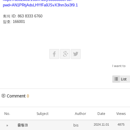
pwd=AN1PRtjAdsLHYfFa9JSvX3hm3oi3f9.1
회의 ID: 863 8333 6760
암호: 166001
I want to
List
Comment
0
No.
Subject
Author
Date
Views
줌링크
»
bis
2024.11.01
4875