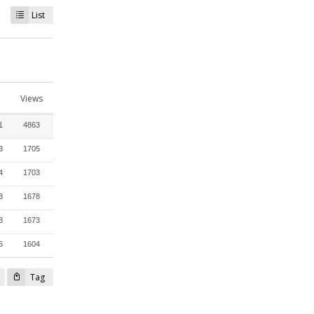
List
Views
1
4863
3
1705
4
1703
3
1678
3
1673
6
1604
Tag