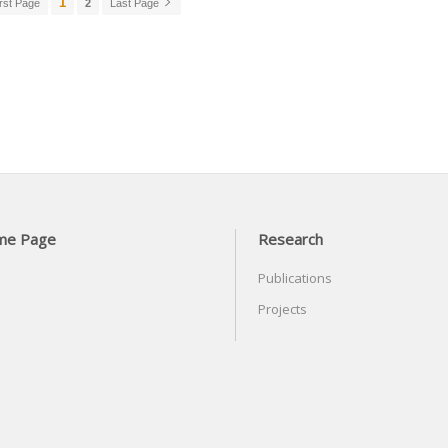
1
rst Page
2
Last Page
me Page
Research
Publications
Projects