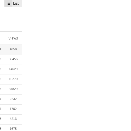
List
Views
1
4858
8
36456
8
14629
2
16270
8
37829
4
2232
4
1702
3
4213
3
1675