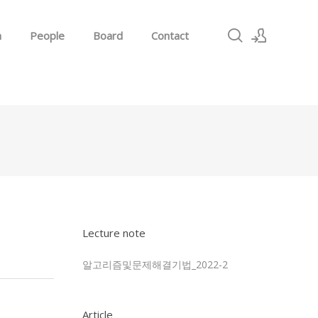
h
People
Board
Contact
Sign In
Sign Up
Lecture note
알고리즘및문제해결기법_2022-2
Article