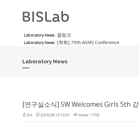
줌링크
Laboratory News
[학회] 70th ASMS Conference
Laboratory News
Laboratory News
[연구실소식] SW Welcomes Girls 5
bis
2018.08.10 16:01
Views : 1705