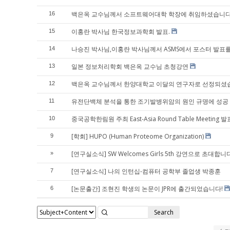
백은옥 교수님께서 소프트웨어대학 학장에 취임하셨습니다
16
이홍란 박사님 한국정보과학회 발표.
15
나승진 박사님,이홍란 박사님께서 ASMS에서 포스터 발표
14
일본 정보처리학회 백은옥 교수님 초청강연
13
백은옥 교수님께서 한양대학교 이달의 연구자로 선정되셨
12
유전단백체 분석을 통한 조기발병위암의 원인 규명에 성공
11
중국공학한림원 주최 East-Asia Round Table Meeting 발
10
[학회] HUPO (Human Proteome Organization)
9
[연구실소식] SW Welcomes Girls 5th 강연으로 초대합니
»
[연구실소식] 나의 인턴십-컴퓨터 공학부 졸업생 박종훈
7
[논문출간] 조현진 학생의 논문이 JPR에 출간되었습니다!
6
Search