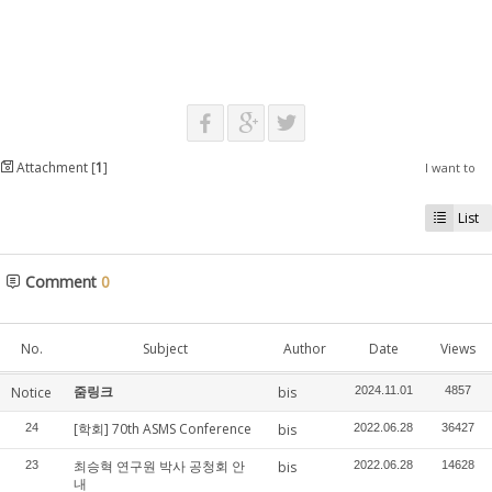
Attachment [
1
]
I want to
List
Comment
0
No.
Subject
Author
Date
Views
줌링크
Notice
bis
2024.11.01
4857
[학회] 70th ASMS Conference
24
bis
2022.06.28
36427
최승혁 연구원 박사 공청회 안
23
bis
2022.06.28
14628
내