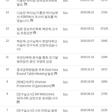
이홍란 박사님 한국정보과학회
bis
발표.
나승진 박사님,이홍란 박사님께
14
bis
2019.06.21
1704
서 ASMS에서 포스터 발표를 하
였습니다.
일본 정보처리학회 백은옥 교수
13
bis
2019.03.21
37125
님 초청강연
백은옥 교수님께서 한양대학교
12
bis
2019.03.07
2440
이달의 연구자로 선정되셨습니
다!
유전단백체 분석을 통한 조기발
11
bis
2019.01.15
2189
병위암의 원인 규명에 성공
중국공학한림원 주최 East-Asia
10
bis
2018.11.13
1672
Round Table Meeting 발표
[학회] HUPO (Human
9
bis
2018.10.08
1956
Proteome Organization)
[연구실소식] SW Welcomes
8
bis
2018.08.10
1705
Girls 5th 강연으로 초대합니다!
[연구실소식] 나의 인턴십-컴퓨
7
bis
2018.08.02
2133