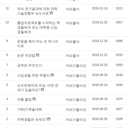
우리 연구결과에 대한 과학
11
커피좋아
2019.01.15
1513
기술정통부 보도자료
졸업프로젝트를 시작하는 학
10
커피좋아
2019.01.02
2057
생들에게 또는 대학원 신입
생들에게.
운동을 해야 하는 또 하나의
9
커피좋아
2018.12.30
1888
이유
논문 작성법
8
커피좋아
2018.12.22
2033
공부란 무엇인가.
7
커피가좋아요
2018.10.20
1900
신입생을 위한 무협지
6
커피가좋아요
2018.09.26
3246
소프트웨어와 여성. 어떤 관
5
커피가좋아요
2018.09.10
1830
계가 있을까요?
여름 졸업
4
커피가좋아요
2018.08.18
1974
가짜(?) 학술대회
3
커피가좋아요
2018.08.02
1827
여학생들은 보세요!
2
커피가좋아요
2018.06.30
2189