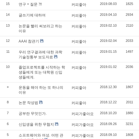
연구 = 질문 ?!!
15
커피좋아
2019.08.03
1825
글쓰기에 대하여
14
커피좋아
2019.04.10
2934
논문을 빨리 써보라고 하는
13
커피좋아
2019.02.10
2110
이유
AAAI 참관기
12
커피좋아
2019.02.04
2033
우리 연구결과에 대한 과학
11
커피좋아
2019.01.15
1497
기술정통부 보도자료
졸업프로젝트를 시작하는 학
10
커피좋아
2019.01.02
2036
생들에게 또는 대학원 신입
생들에게.
운동을 해야 하는 또 하나의
»
커피좋아
2018.12.30
1867
이유
논문 작성법
8
커피좋아
2018.12.22
2011
공부란 무엇인가.
7
커피가좋아요
2018.10.20
1880
신입생을 위한 무협지
6
커피가좋아요
2018.09.26
3231
소프트웨어와 여성. 어떤 관
5
커피가좋아요
2018.09.10
1808