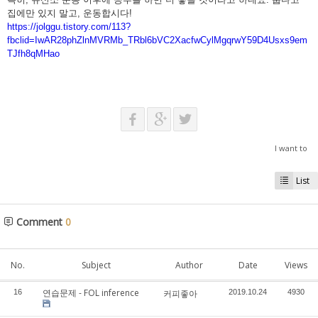
집에만 있지 말고, 운동합시다!
https://jolggu.tistory.com/113?
fbclid=IwAR28phZlnMVRMb_TRbl6bVC2XacfwCylMgqrwY59D4Usxs9em
TJfh8qMHao
I want to
List
Comment
0
No.
Subject
Author
Date
Views
연습문제 - FOL inference
16
커피좋아
2019.10.24
4930