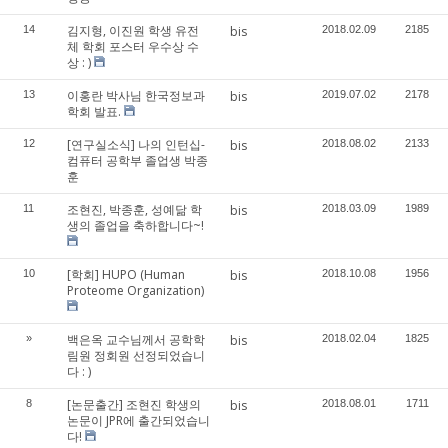
김지형, 이진원 학생 유전
14
bis
2018.02.09
2185
체 학회 포스터 우수상 수
상 : )
이홍란 박사님 한국정보과
13
bis
2019.07.02
2178
학회 발표.
[연구실소식] 나의 인턴십-
12
bis
2018.08.02
2133
컴퓨터 공학부 졸업생 박종
훈
조현진, 박종훈, 성예닮 학
11
bis
2018.03.09
1989
생의 졸업을 축하합니다~!
[학회] HUPO (Human
10
bis
2018.10.08
1956
Proteome Organization)
백은옥 교수님께서 공학학
»
bis
2018.02.04
1825
림원 정회원 선정되었습니
다 : )
[논문출간] 조현진 학생의
8
bis
2018.08.01
1711
논문이 JPR에 출간되었습니
다!