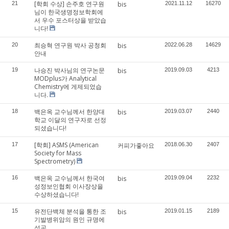
[학회 수상] 손주호 연구원
21
bis
2021.11.12
16270
님이 한국생명정보학회에
서 우수 포스터상을 받았습
니다!
최승혁 연구원 박사 공청회
20
bis
2022.06.28
14629
안내
나승진 박사님의 연구논문
19
bis
2019.09.03
4213
MODplus가 Analytical
Chemistry에 게제되었습
니다.
백은옥 교수님께서 한양대
18
bis
2019.03.07
2440
학교 이달의 연구자로 선정
되셨습니다!
[학회] ASMS (American
17
커피가좋아요
2018.06.30
2407
Society for Mass
Spectrometry)
백은옥 교수님께서 한국여
16
bis
2019.09.04
2232
성정보인협회 이사장상을
수상하셨습니다!
유전단백체 분석을 통한 조
15
bis
2019.01.15
2189
기발병위암의 원인 규명에
성공