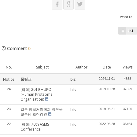
I want to
List
Comment
0
No.
Subject
Author
Date
Views
줌링크
Notice
bis
2024.11.01
4858
[학회] 2019 HUPO
24
bis
2019.10.28
37829
(Human Proteome
Organization)
일본 정보처리학회 백은옥
23
bis
2019.03.21
37125
교수님 초청강연
[학회] 70th ASMS
22
bis
2022.06.28
36464
Conference