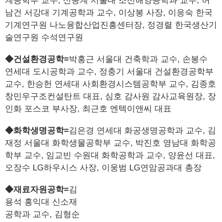
계공학부 교수, 신종계 서울대 조선해양공학과 교수, 허
남건 서강대 기계공학과 교수, 이상봉 사장, 이응숙 한국
기계연구원 나노융합산업진흥센터장, 정경렬 한국생산기
술연구원 수석연구원
◆건설환경공학=
박홍근 서울대 건축학과 교수, 손봉수
연세대 도시공학과 교수, 정충기 서울대 건설환경공학부
교수, 한승헌 연세대 사회환경시스템공학부 교수, 김종호
창민우구조컨설탄트 대표, 심호 감사원 감사교육원장, 장
인화 포스코 부사장, 최근호 엔텍이앤씨 대표
◆화학생명공학=
김은경 연세대 화공생명공학과 교수, 김
재정 서울대 화학생물공학부 교수, 박진호 영남대 화학공
학부 교수, 임교빈 수원대 화학공학과 교수, 양윤선 대표,
오장수 LG하우시스 사장, 이웅범 LG연암공과대 총장
◆재료자원공학=
김
용석 홍익대 신소재
공학과 교수, 김형순