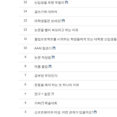
신입생을 위한 무협지
15
글쓰기에 대하여
14
여학생들은 보세요!
13
논문을 빨리 써보라고 하는 이유
12
졸업프로젝트를 시작하는 학생들에게 또는 대학원 신입생들
11
AAAI 참관기
10
논문 작성법
9
여름 졸업
8
공부란 무엇인가.
7
운동을 해야 하는 또 하나의 이유
6
연구 = 질문 ?!!
»
가짜(?) 학술대회
4
소프트웨어와 여성. 어떤 관계가 있을까요?
3