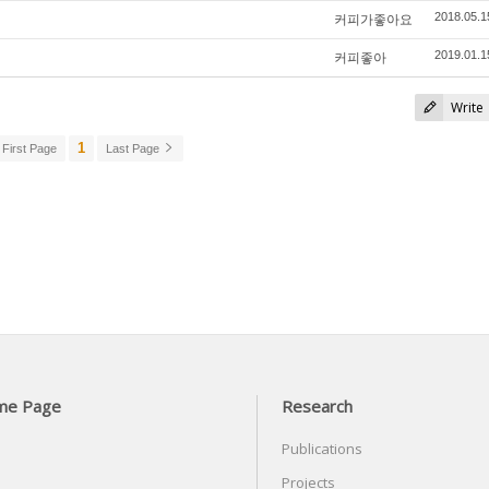
커피가좋아요
2018.05.1
커피좋아
2019.01.1
Write
1
First Page
Last Page
me Page
Research
Publications
Projects