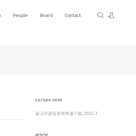
h
People
Board
Contact
Sign In
Sign Up
Lecture note
알고리즘및문제해결기법_2022-2
Article