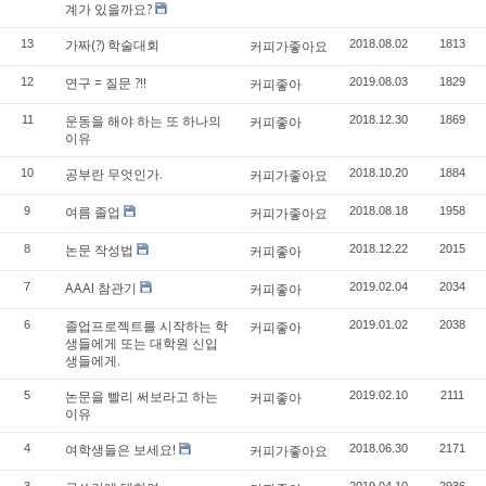
계가 있을까요?
가짜(?) 학술대회
13
커피가좋아요
2018.08.02
1813
연구 = 질문 ?!!
12
커피좋아
2019.08.03
1829
운동을 해야 하는 또 하나의
11
커피좋아
2018.12.30
1869
이유
공부란 무엇인가.
10
커피가좋아요
2018.10.20
1884
여름 졸업
9
커피가좋아요
2018.08.18
1958
논문 작성법
8
커피좋아
2018.12.22
2015
AAAI 참관기
7
커피좋아
2019.02.04
2034
졸업프로젝트를 시작하는 학
6
커피좋아
2019.01.02
2038
생들에게 또는 대학원 신입
생들에게.
논문을 빨리 써보라고 하는
5
커피좋아
2019.02.10
2111
이유
여학생들은 보세요!
4
커피가좋아요
2018.06.30
2171