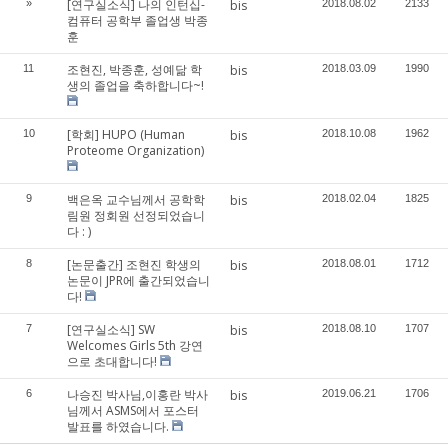
[연구실소식] 나의 인턴십-
»
bis
2018.08.02
2133
컴퓨터 공학부 졸업생 박종
훈
조현진, 박종훈, 성예닮 학
11
bis
2018.03.09
1990
생의 졸업을 축하합니다~!
[학회] HUPO (Human
10
bis
2018.10.08
1962
Proteome Organization)
백은옥 교수님께서 공학학
9
bis
2018.02.04
1825
림원 정회원 선정되었습니
다 : )
[논문출간] 조현진 학생의
8
bis
2018.08.01
1712
논문이 JPR에 출간되었습니
다!
[연구실소식] SW
7
bis
2018.08.10
1707
Welcomes Girls 5th 강연
으로 초대합니다!
나승진 박사님,이홍란 박사
6
bis
2019.06.21
1706
님께서 ASMS에서 포스터
발표를 하였습니다.