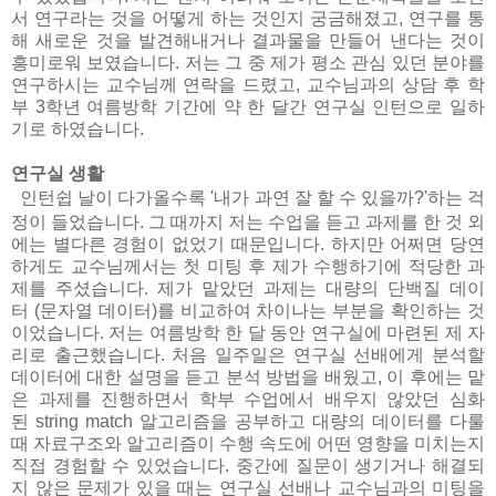
서 연구라는 것을 어떻게 하는 것인지 궁금해졌고
,
연구를 통
해 새로운 것을 발견해내거나 결과물을 만들어 낸다는 것이
흥미로워 보였습니다
.
저는 그 중 제가 평소 관심 있던 분야를
연구하시는 교수님께 연락을 드렸고
,
교수님과의 상담 후 학
부
3
학년 여름방학 기간에 약 한 달간 연구실 인턴으로 일하
기로 하였습니다
.
연구실 생활
인턴쉽 날이 다가올수록
'
내가 과연 잘 할 수 있을까
?'
하는 걱
정이 들었습니다
.
그 때까지 저는 수업을 듣고 과제를 한 것 외
에는 별다른 경험이 없었기 때문입니다
.
하지만 어쩌면 당연
하게도 교수님께서는 첫 미팅 후 제가 수행하기에 적당한 과
제를 주셨습니다
.
제가 맡았던 과제는 대량의 단백질 데이
터
(
문자열 데이터
)
를 비교하여 차이나는 부분을 확인하는 것
이었습니다
.
저는 여름방학 한 달 동안 연구실에 마련된 제 자
리로 출근했습니다
.
처음 일주일은 연구실 선배에게 분석할
데이터에 대한 설명을 듣고 분석 방법을 배웠고
,
이 후에는 맡
은 과제를 진행하면서 학부 수업에서 배우지 않았던 심화
된
string match
알고리즘을 공부하고 대량의 데이터를 다룰
때 자료구조와 알고리즘이 수행 속도에 어떤 영향을 미치는지
직접 경험할 수 있었습니다
.
중간에 질문이 생기거나 해결되
지 않은 문제가 있을 때는 연구실 선배나 교수님과의 미팅을