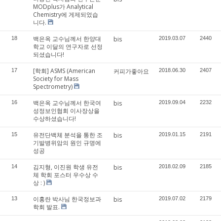
MODplus가 Analytical
Chemistry에 게제되었습
니다.
백은옥 교수님께서 한양대
18
bis
2019.03.07
2440
학교 이달의 연구자로 선정
되셨습니다!
[학회] ASMS (American
17
커피가좋아요
2018.06.30
2407
Society for Mass
Spectrometry)
백은옥 교수님께서 한국여
16
bis
2019.09.04
2232
성정보인협회 이사장상을
수상하셨습니다!
유전단백체 분석을 통한 조
15
bis
2019.01.15
2191
기발병위암의 원인 규명에
성공
김지형, 이진원 학생 유전
14
bis
2018.02.09
2185
체 학회 포스터 우수상 수
상 : )
이홍란 박사님 한국정보과
13
bis
2019.07.02
2179
학회 발표.