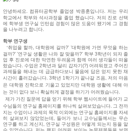
안녕하세요
.
컴퓨터공학부 졸업생 박종훈입니다
.
저는 우리
학교에서 학부와 석사과정을 졸업 했습니다
.
저의 진로 선택
에 학부생 연구실 인턴쉽 경험이 많은 도움이 됐기에 그 경험
을 나누려고 합니다
.
학부 연구생
‘
취업을 할까
,
대학원에 갈까
?' '
대학원에 가면 무엇을 하는
걸까
?' '
연구실 생활은 나와 잘 맞을까
?'
학부
3
학년이 되자 졸
업 후 진로에 대한 막연한 두려움과 함께 여러 생각들이 떠올
랐습니다
.
수업은
2
학년과 달리 갑자기
(?)
어려워졌고 주어진
과제들을 해내는 데 급급하다보니 물음에 답은 얻지 못한 채
시간이 흘러갔습니다
. 3
학년
1
학기가 끝나갈 즈음
,
저의 마음
은 대학원 진학으로 기울고 있었지만 대학원 생활에 대해 아
는 것이 없다 보니 확실하게 결정을 하기가 어려웠습니다
.
제가 가진 질문에 답을 얻기 위해 학부 웹사이트에 들어가 교
수님들의 연구실 홈페이지를 하나씩 살펴보았습니다
.
그 전까
지는 수업이나 과제의 목적 이외에는 연구실 홈페이지를 자세
히 살펴보지 않았었는데
,
들어가 보니 교수님들께서는 무슨
연구를 하고 계신지
,
연구실 구성원은 어떻게 되는지 등을 알
수 있었습니다
.
저는 왠지 어려워 보이는 논문제목들을 보면